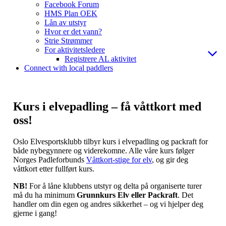
Facebook Forum
HMS Plan OEK
Lån av utstyr
Hvor er det vann?
Strie Strømmer
For aktivitetsledere
Registrere AL aktivitet
Connect with local paddlers
Kurs i elvepadling – få våttkort med
oss!
Oslo Elvesportsklubb tilbyr kurs i elvepadling og packraft for
både nybegynnere og viderekomne. Alle våre kurs følger
Norges Padleforbunds
Våttkort-stige for elv
, og gir deg
våttkort etter fullført kurs.
NB!
For å låne klubbens utstyr og delta på organiserte turer
må du ha minimum
Grunnkurs Elv eller Packraft
. Det
handler om din egen og andres sikkerhet – og vi hjelper deg
gjerne i gang!