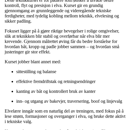
Dette teknikkurset er for padlere som ønsker å utvikle bedre
kontroll, flyt og presisjon i elva. Kurset gir en grundig
gjennomgang av grunnleggende og videregående tekniske
ferdigheter, med tydelig kobling mellom teknikk, elvelesing og
sikker padling.
Fokuset ligger på å gjøre riktige bevegelser i rolige omgivelser,
slik at teknikken blir stabil og overførbar når elva blir mer
krevende. Gjennom målrettet øving får du bedre forståelse for
hvordan båt, kropp og padle jobber sammen – og hvordan små
justeringer gir stor effekt.
Kurset jobber blant annet med:
sittestilling og balanse
effektive fremdriftstak og retningsendringer
kanting av båt og kontrollert bruk av kanter
inn- og utgang av bakevjer, traversering, boof og linjevalg
Elvelære inngår som en naturlig del av treningen, med fokus på å
lese strøm, formasjoner og overganger i elva, og bruke dette aktivt
i tekniske valg.