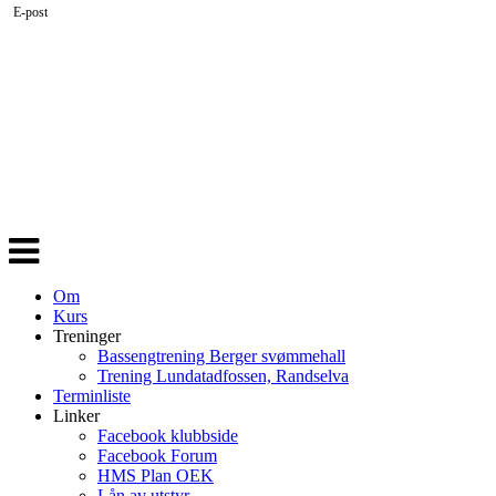
E-post
Veksle
navigasjon
Om
Kurs
Treninger
Bassengtrening Berger svømmehall
Trening Lundatadfossen, Randselva
Terminliste
Linker
Facebook klubbside
Facebook Forum
HMS Plan OEK
Lån av utstyr