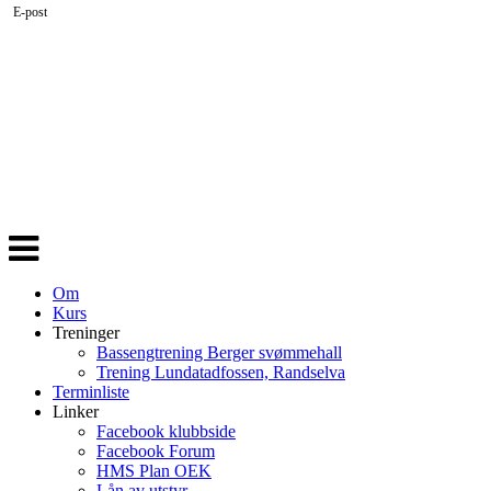
E-post
Veksle
navigasjon
Om
Kurs
Treninger
Bassengtrening Berger svømmehall
Trening Lundatadfossen, Randselva
Terminliste
Linker
Facebook klubbside
Facebook Forum
HMS Plan OEK
Lån av utstyr