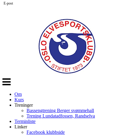
E-post
Veksle
navigasjon
Om
Kurs
Treninger
Bassengtrening Berger svømmehall
Trening Lundatadfossen, Randselva
Terminliste
Linker
Facebook klubbside