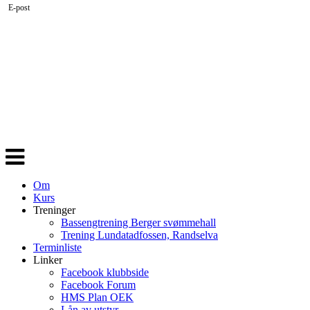
E-post
Veksle
navigasjon
Om
Kurs
Treninger
Bassengtrening Berger svømmehall
Trening Lundatadfossen, Randselva
Terminliste
Linker
Facebook klubbside
Facebook Forum
HMS Plan OEK
Lån av utstyr