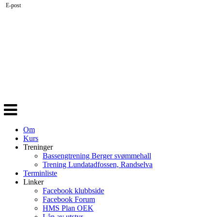
E-post
Veksle
navigasjon
Om
Kurs
Treninger
Bassengtrening Berger svømmehall
Trening Lundatadfossen, Randselva
Terminliste
Linker
Facebook klubbside
Facebook Forum
HMS Plan OEK
Lån av utstyr