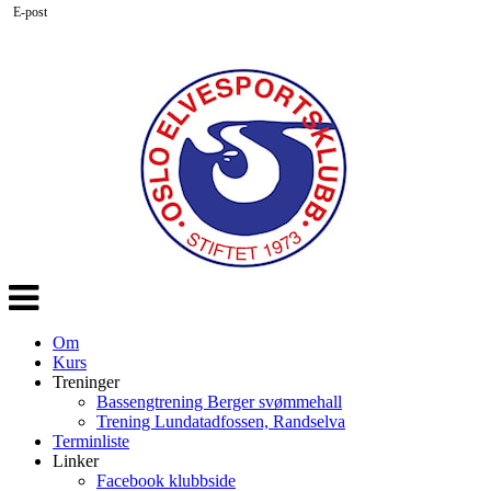
E-post
Veksle
navigasjon
Om
Kurs
Treninger
Bassengtrening Berger svømmehall
Trening Lundatadfossen, Randselva
Terminliste
Linker
Facebook klubbside