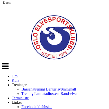
E-post
Veksle
navigasjon
Om
Kurs
Treninger
Bassengtrening Berger svømmehall
Trening Lundatadfossen, Randselva
Terminliste
Linker
Facebook klubbside